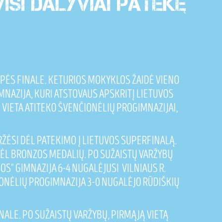
ISI DALYVIAI PATEKĘ
RUPĖS FINALE. KETURIOS MOKYKLOS ŽAIDĖ VIENO
MNAZIJA, KURI ATSTOVAUS APSKRITĮ LIETUVOS
I VIETA ATITEKO ŠVENČIONĖLIŲ PROGIMNAZIJAI,
ARŽĖSI DĖL PATEKIMO Į LIETUVOS SUPERFINALĄ.
ĖL BRONZOS MEDALIŲ. PO SUŽAISTŲ VARŽYBŲ
S" GIMNAZIJA 6-4 NUGALĖJUSI VILNIAUS R.
IONĖLIŲ PROGIMNAZIJA 3-0 NUGALĖJO RŪDIŠKIŲ
INALE. PO SUŽAISTŲ VARŽYBŲ, PIRMĄJĄ VIETĄ