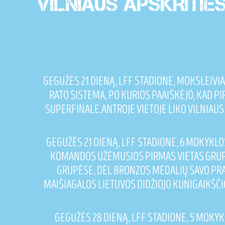
VILNIAUS APSKRITIE
GEGUŽĖS 21 DIENĄ, LFF STADIONE, MOKSLEIVIA
RATO SISTEMA, PO KURIOS PAAIŠKĖJO, KAD P
SUPERFINALE.ANTROJE VIETOJE LIKO VILNIAUS 
GEGUŽĖS 21 DIENĄ, LFF STADIONE, 6 MOKYKLOS
KOMANDOS UŽĖMUSIOS PIRMAS VIETAS GRUPĖ
GRUPĖSE, DĖL BRONZOS MEDALIŲ SAVO PRAN
MAIŠIAGALOS LIETUVOS DIDŽIOJO KUNIGAIKŠČI
GEGUŽĖS 28 DIENĄ, LFF STADIONE, 5 MOKYKL