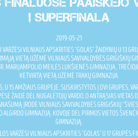
S FINALUOSE PAAIŠKĖJO V
Į SUPERFINALĄ
2019-05-21
I VARŽĖSI VILNIAUS APSKRITIES "GOLAS" ŽAIDYNIŲ U 13 G
IRMĄJĄ VIETĄ UŽĖMĖ VILNIAUS SAVIVALDYBĖS GRIGIŠKIŲ GI
R. MARIJAMPOLIO MEILĖS LUKŠIENĖS GIMNAZIJA , TREČIOJ
KETVIRTĄ VIETĄ UŽĖMĖ TRAKŲ GIMNAZIJA.
, U 15 AMŽIAUS GRUPĖJE, SUSKIRSTYTOS Į DVI GRUPES, V
SE ŽAIDĖ DĖL NUGALĖTOJŲ VARDO, O ANTRĄSIAS VIETAS D
AŠUMĄ ĮRODĖ VILNIAUS SAVIVALDYBĖS GRIGIŠKIŲ "ŠVIESO
O ALGIRDO GIMNAZIJĄ. KOVOJE DĖL PIRMOS VIETOS ŠVENČ
GIMNAZIJĄ.
OS VARŽĖSI VILNIAUS APSKRITIES "GOLAS" U 17 GRUPĖS F