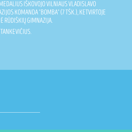
 MEDALIUS IŠKOVOJO VILNIAUS VLADISLAVO
ZIJOS KOMANDA "BOMBA" (7 TŠK.), KETVIRTOJE
Ė RŪDIŠKIŲ GIMNAZIJA.
TANKEVIČIUS.