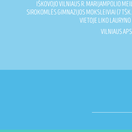
IŠKOVOJO VILNIAUS R. MARIJAMPOLIO MEI
SIROKOMLĖS GIMNAZIJOS MOKSLEIVIAI (7 TŠK.
VIETOJE LIKO LAURYNO
VILNIAUS AP