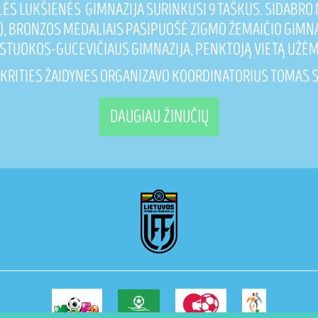
LĖS LUKŠIENĖS GIMNAZIJA SURINKUSI 9 TAŠKUS. SIDABRO
), BRONZOS MEDALIAIS PASIPUOŠĖ ZIGMO ŽEMAIČIO GIMNA
 STUOKOS-GUCEVIČIAUS GIMNAZIJA, PENKTOJĄ VIETĄ UŽĖM
SKRITIES ŽAIDYNES ORGANIZAVO KOORDINATORIUS TOMAS S
DAUGIAU ŽINUČIŲ