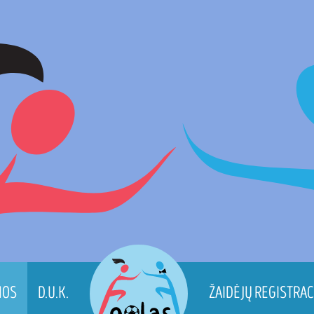
WW
NOS
D.U.K.
ŽAIDĖJŲ REGISTRAC