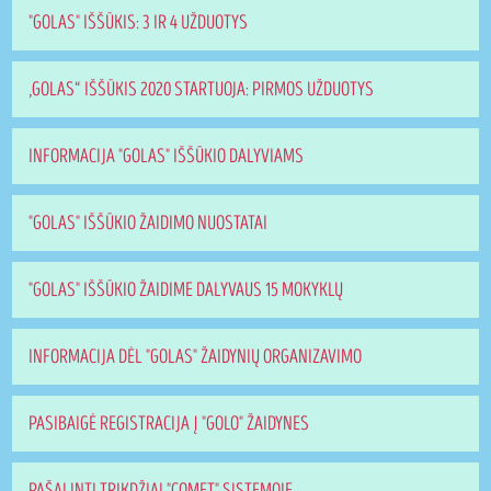
"GOLAS" IŠŠŪKIS: 3 IR 4 UŽDUOTYS
„GOLAS“ IŠŠŪKIS 2020 STARTUOJA: PIRMOS UŽDUOTYS
INFORMACIJA "GOLAS" IŠŠŪKIO DALYVIAMS
"GOLAS" IŠŠŪKIO ŽAIDIMO NUOSTATAI
"GOLAS" IŠŠŪKIO ŽAIDIME DALYVAUS 15 MOKYKLŲ
INFORMACIJA DĖL "GOLAS" ŽAIDYNIŲ ORGANIZAVIMO
PASIBAIGĖ REGISTRACIJA Į "GOLO" ŽAIDYNES
PAŠALINTI TRIKDŽIAI "COMET" SISTEMOJE