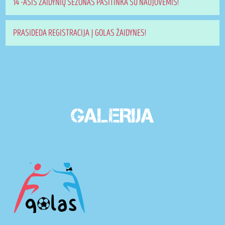
14 -ASIS ŽAIDYNIŲ SEZONAS PASITINKA SU NAUJOVĖMIS!
PRASIDEDA REGISTRACIJA Į GOLAS ŽAIDYNES!
GALERIJA