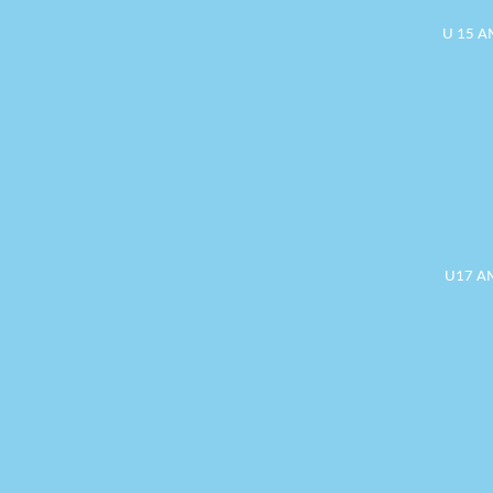
U 15 A
U17 AM