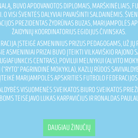
INALĄ, BUVO APDOVANOTOS DIPLOMAIS, MARŠKINĖLIAIS,
I. O VISI ŠVENTĖS DALYVIAI PAVAIŠINTI SALDAINĖMIS. ŠV
IJOS PREZIDENTAS ŽYDRŪNAS BUZAS, MARIJAMPOLĖS APS
ŽAIDYNIŲ KOORDINATORIUS EGIDIJUS ČIVINSKAS.
RACIJA ĮSTEIGĖ ASMENINIUS PRIZUS PEDAGOGAMS, UŽ JŲ
E ASMENINIAI PRIZAI BUVO ĮTEIKTI VILKAVIŠKIO RAJONO
UGIAFUNKCIS CENTRAS), POVILUI MELNYKUI (ALVITO MOK
("RYTO" PAGRINDINĖ MOKYKLA), KAZLŲ RŪDOS SAVIVALDY
 ĮTEIKĖ MARIJAMPOLĖS APSKRITIES FUTBOLO FEDERACIJOS
VALDYBĖS VISUOMENĖS SVEIKATOS BIURO SVEIKATOS PRIE
BOMS TEISĖJAVO LUKAS KARPAVIČIUS IR RONALDAS PAULA
DAUGIAU ŽINUČIŲ