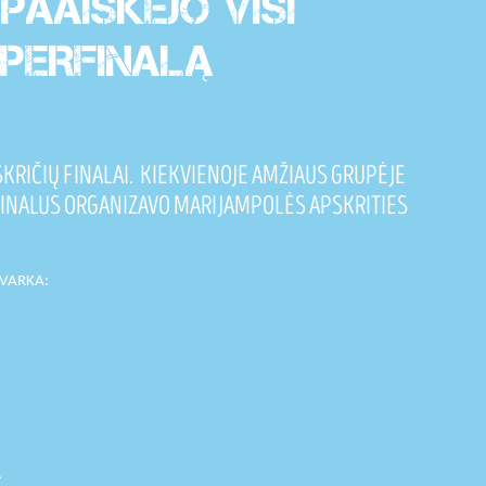
PAAIŠKĖJO VISI
UPERFINALĄ
SKRIČIŲ FINALAI. KIEKVIENOJE AMŽIAUS GRUPĖJE
S FINALUS ORGANIZAVO MARIJAMPOLĖS APSKRITIES
TVARKA:
.