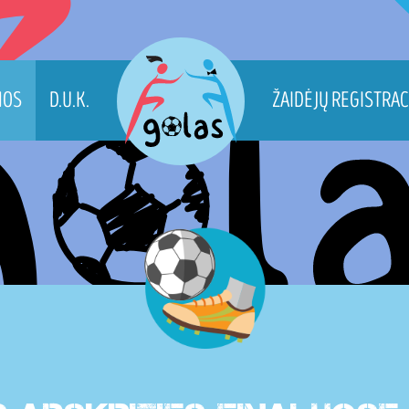
WW
NOS
D.U.K.
ŽAIDĖJŲ REGISTRAC