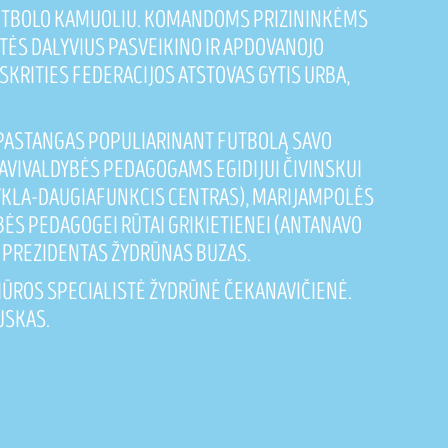
 FUTBOLO KAMUOLIU. KOMANDOMS PRIZININKĖMS
ENTĖS DALYVIUS PASVEIKINO IR APDOVANOJO
KRITIES FEDERACIJOS ATSTOVAS GYTIS URBA,
 PASTANGAS POPULIARINANT FUTBOLĄ SAVO
 SAVIVALDYBĖS PEDAGOGAMS EGIDIJUI ČIVINSKUI
YKLA-DAUGIAFUNKCIS CENTRAS), MARIJAMPOLĖS
BĖS PEDAGOGEI RŪTAI GRIKIETIENEI (ANTANAVO
 PREZIDENTAS ŽYDRŪNAS BUZAS.
ŽIŪROS SPECIALISTĖ ŽYDRŪNĖ ČEKANAVIČIENĖ.
USKAS.