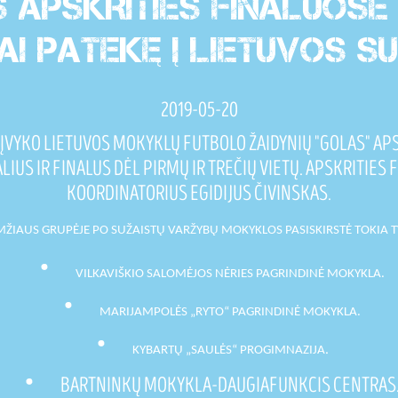
APSKRITIES FINALUOSE 
KAI PATEKĘ Į LIETUVOS S
2019-05-20
, ĮVYKO LIETUVOS MOKYKLŲ FUTBOLO ŽAIDYNIŲ "GOLAS" AP
LIUS IR FINALUS DĖL PIRMŲ IR TREČIŲ VIETŲ. APSKRITIE
KOORDINATORIUS EGIDIJUS ČIVINSKAS.
ŽIAUS GRUPĖJE PO SUŽAISTŲ VARŽYBŲ MOKYKLOS PASISKIRSTĖ TOKIA 
VILKAVIŠKIO SALOMĖJOS NĖRIES PAGRINDINĖ MOKYKLA.
MARIJAMPOLĖS „RYTO“ PAGRINDINĖ MOKYKLA.
.
KYBARTŲ „SAULĖS“ PROGIMNAZIJA
BARTNINKŲ MOKYKLA-DAUGIAFUNKCIS CENTRAS