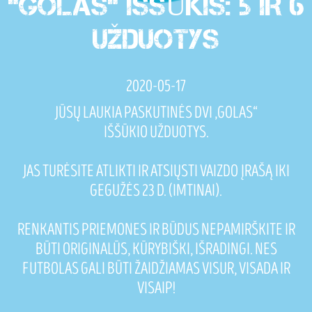
"GOLAS" IŠŠŪKIS: 5 IR 6
UŽDUOTYS
2020-05-17
JŪSŲ LAUKIA PASKUTINĖS DVI „GOLAS“
IŠŠŪKIO UŽDUOTYS.
JAS TURĖSITE ATLIKTI IR ATSIŲSTI VAIZDO ĮRAŠĄ IKI
GEGUŽĖS 23 D. (IMTINAI).
RENKANTIS PRIEMONES IR BŪDUS NEPAMIRŠKITE IR
BŪTI ORIGINALŪS, KŪRYBIŠKI, IŠRADINGI. NES
FUTBOLAS GALI BŪTI ŽAIDŽIAMAS VISUR, VISADA IR
VISAIP!