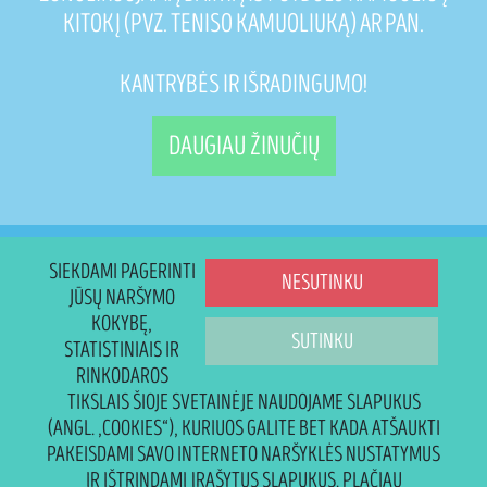
KITOKĮ (PVZ. TENISO KAMUOLIUKĄ) AR PAN.
KANTRYBĖS IR IŠRADINGUMO!
DAUGIAU ŽINUČIŲ
SIEKDAMI PAGERINTI
NESUTINKU
JŪSŲ NARŠYMO
KOKYBĘ,
SUTINKU
STATISTINIAIS IR
RINKODAROS
TIKSLAIS ŠIOJE SVETAINĖJE NAUDOJAME SLAPUKUS
(ANGL. „COOKIES“), KURIUOS GALITE BET KADA ATŠAUKTI
PAKEISDAMI SAVO INTERNETO NARŠYKLĖS NUSTATYMUS
IR IŠTRINDAMI ĮRAŠYTUS SLAPUKUS. PLAČIAU