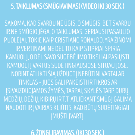
5. TAIKLUMAS (SMŪGIAVIMAS) (VIDEO IKI 30 SEK.)
SAKOMA, KAD SVARBU NE ŪGIS, O SMŪGIS. BET SVARBU
IR NE SMŪGIO JĖGA, O TAIKLUMAS. GERIAUSI PASAULIO
PUOLĖJAI, TOKIE KAIP CRISTIANO RONALDO, YRA ŽINOMI
IR VERTINAMI NE DĖL TO KAIP STIPRIAI SPIRIA
KAMUOLĮ, O DĖL SAVO SUGEBĖJIMO TIKSLIAI PASIŲSTI
KAMUOLĮ Į VARTUS SUDĖTINGIAUSIOSE SITUACIJOSE.
NORINT ATLIKTI ŠIĄ UŽDUOTĮ NEBŪTINI VARTAI AR
TINKLAS – JUOS GALI PAKEISTI IR TIKROS AR
ĮSIVAIZDUOJAMOS ŽYMĖS, TARPAI, SKYLĖS TARP DURŲ,
MEDŽIŲ, DĖŽIŲ, KIBIRŲ IR T.T. ATLIEKANT SMŪGĮ GALIMA
NAUDOTI IR ĮVAIRIAS KLIŪTIS, KAD BŪTŲ SUDĖTINGIAU
ĮMUŠTI ĮVARTĮ.
6. ŽONGLIRAVIMAS. (IKI 30 SEK.)