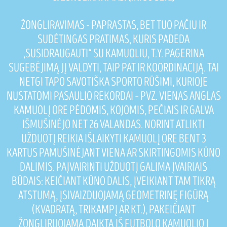
ŽONGLIRAVIMAS - PAPRASTAS, BET TUO PAČIU IR
SUDĖTINGAS PRATIMAS, KURIS PADEDA
„SUSIDRAUGAUTI“ SU KAMUOLIU, T.Y. PAGERINA
SUGEBĖJIMĄ JĮ VALDYTI, TAIP PAT IR KOORDINACIJĄ. TAI
NETGI TAPO SAVOTIŠKA SPORTO RŪŠIMI, KURIOJE
NUSTATOMI PASAULIO REKORDAI – PVZ. VIENAS ANGLAS
KAMUOLĮ ORE PĖDOMIS, KOJOMIS, PEČIAIS IR GALVA
IŠMUŠINĖJO NET 26 VALANDAS. NORINT ATLIKTI
UŽDUOTĮ REIKIA IŠLAIKYTI KAMUOLĮ ORE BENT 3
KARTUS PAMUŠINĖJANT VIENA AR SKIRTINGOMIS KŪNO
DALIMIS. PAĮVAIRINTI UŽDUOTĮ GALIMA ĮVAIRIAIS
BŪDAIS: KEIČIANT KŪNO DALIS, ĮVEIKIANT TAM TIKRĄ
ATSTUMĄ, ĮSIVAIZDUOJAMĄ GEOMETRINĘ FIGŪRĄ
(KVADRATĄ, TRIKAMPĮ AR KT.), PAKEIČIANT
ŽONGLIRUOJAMĄ DAIKTĄ IŠ FUTBOLO KAMUOLIO Į